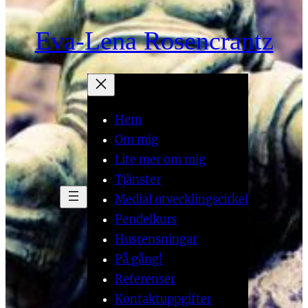
Eva-Lena Rosencrantz
Hem
Om mig
Lite mer om mig
Tjänster
Medial utvecklingscirkel
Pendelkurs
Husrensningar
På gång!
Referenser
Kontaktuppgifter