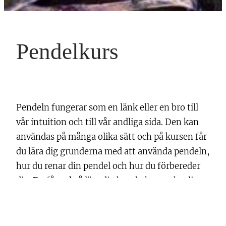
Pendelkurs
Pendeln fungerar som en länk eller en bro till
vår intuition och till vår andliga sida. Den kan
användas på många olika sätt och på kursen får
du lära dig grunderna med att använda pendeln,
hur du renar din pendel och hur du förbereder
dig. Du får också lära dig hur du kan ge healing
till dig själv och andra med hjälp av olika
diagram och även hur du kan rena rum och
byggnader från negativa energier. Pendeln är