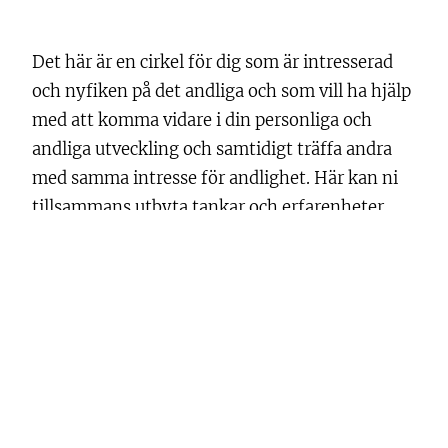
Det här är en cirkel för dig som är intresserad
och nyfiken på det andliga och som vill ha hjälp
med att komma vidare i din personliga och
andliga utveckling och samtidigt träffa andra
med samma intresse för andlighet. Här kan ni
tillsammans utbyta tankar och erfarenheter
med varandra i en liten men trivsam grupp.
Några förkunskaper behövs inte.
Vi träffas en kväll varje månad kl: 18.30-21.00
hemma hos mig i Vendelsö, Haninge.
Mellan kl: 18.30-19.00 fikar vi och pratar om
både andliga och vardagliga ting innan vi
sätter igång med våra olika övningar kl: 19.00.