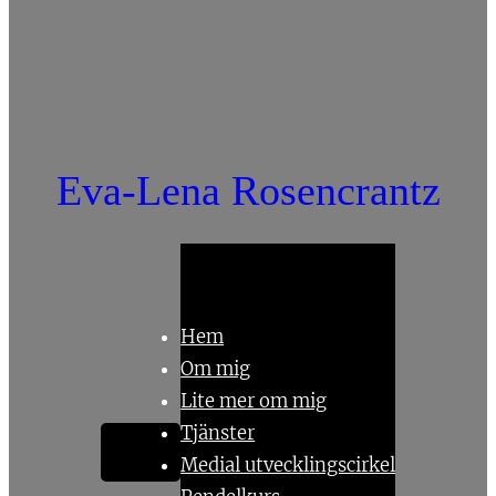
Eva-Lena Rosencrantz
Hem
Om mig
Lite mer om mig
Tjänster
Medial utvecklingscirkel